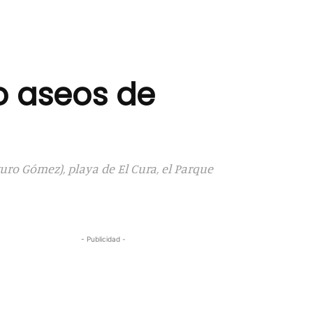
o aseos de
uro Gómez), playa de El Cura, el Parque
- Publicidad -