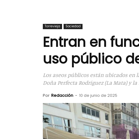
Torrevieja
Sociedad
Entran en fun
uso público de
Los aseos públicos están ubicados en la
Doña Perfecta Rodríguez (La Mata) y la
Por
Redacción
-
10 de junio de 2025