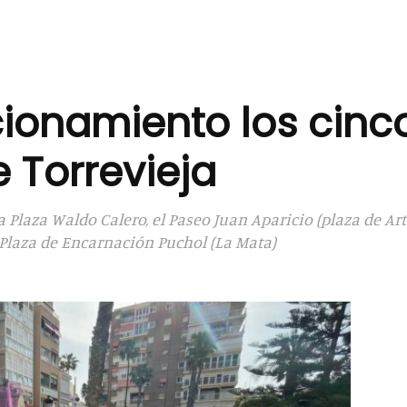
cionamiento los cinc
 Torrevieja
 Plaza Waldo Calero, el Paseo Juan Aparicio (plaza de Art
 Plaza de Encarnación Puchol (La Mata)