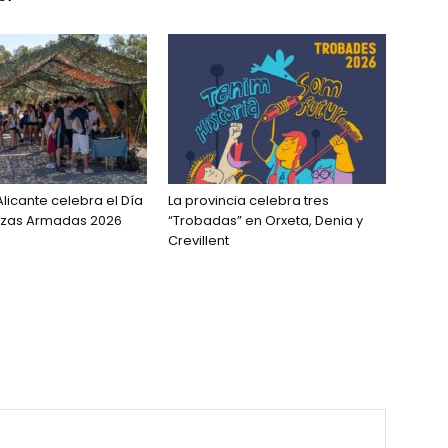
Alicante celebra el Día
La provincia celebra tres
erzas Armadas 2026
“Trobadas” en Orxeta, Denia y
Crevillent