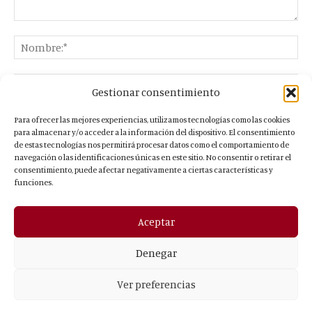
Gestionar consentimiento
Para ofrecer las mejores experiencias, utilizamos tecnologías como las cookies
para almacenar y/o acceder a la información del dispositivo. El consentimiento
de estas tecnologías nos permitirá procesar datos como el comportamiento de
navegación o las identificaciones únicas en este sitio. No consentir o retirar el
consentimiento, puede afectar negativamente a ciertas características y
funciones.
Aceptar
- Publicidad -
Denegar
Contacto
¿Quiénes somos?
Boletín
Publicidad
Política de privacidad
Aviso legal
Ver preferencias
© 2026 El Comarcal. Todos los derechos reservados. ISSN: 3045-